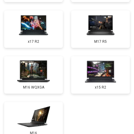
Замена микрофона
от 2600 ₽
Заказать
Замена оперативной памяти
от 1100 ₽
Заказать
Прошивка BIOS
от 1500 ₽
Заказать
x17 R2
M17 R5
Замена северного моста
от 3500 ₽
Заказать
Ремонт петель
от 3990 ₽
Заказать
M16 WQXGA
x15 R2
M16