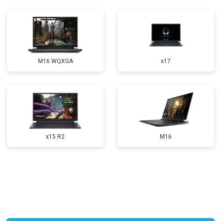
Ремонт петель
от 3990 ₽
Заказать
M16 WQXGA
x17
x15 R2
M16