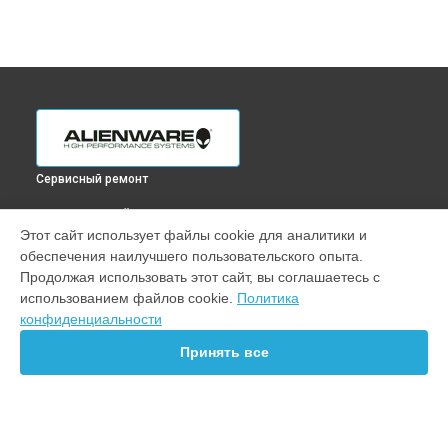
Сервисный ремонт
ВЫБЕРИ СВОЙ ГОРОД
Этот сайт использует файлы cookie для аналитики и
Замена материнской платы ноутбука M16 Alienware в
обеспечения наилучшего пользовательского опыта.
Краснодаре
Продолжая использовать этот сайт, вы соглашаетесь с
Замена материнской платы ноутбука M16 Alienware в
использованием файлов cookie.
Политика
Ростове-на-Дону
конфиденциальности
Замена материнской платы ноутбука M16 Alienware в
Нижнем Новгороде
Принять все
Замена материнской платы ноутбука M16 Alienware в
Новосибирске
Замена материнской платы ноутбука M16 Alienware в
Челябинске