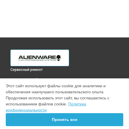
Сервисный ремонт
ВЫБЕРИ СВОЙ ГОРОД
Этот сайт использует файлы cookie для аналитики и
Замена разъема HDMI ноутбука M18 R1 Alienware в
обеспечения наилучшего пользовательского опыта.
Краснодаре
Продолжая использовать этот сайт, вы соглашаетесь с
Замена разъема HDMI ноутбука M18 R1 Alienware в
использованием файлов cookie.
Политика
Ростове-на-Дону
конфиденциальности
Замена разъема HDMI ноутбука M18 R1 Alienware в
Нижнем
Новгороде
Принять все
Замена разъема HDMI ноутбука M18 R1 Alienware в