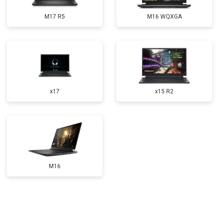
Прошивка BIOS
от 1500 ₽
Заказать
M17 R5
M16 WQXGA
Замена северного моста
от 3500 ₽
Заказать
Ремонт петель
от 3990 ₽
Заказать
x17
x15 R2
M16