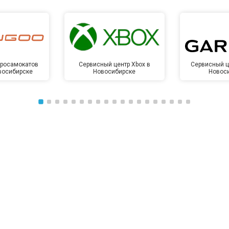
от 50 мин
о
от 50 мин
о
тросамокатов
Сервисный центр Xbox в
Сервисный ц
восибирске
Новосибирске
Новос
от 100 мин
о
от 70 мин
о