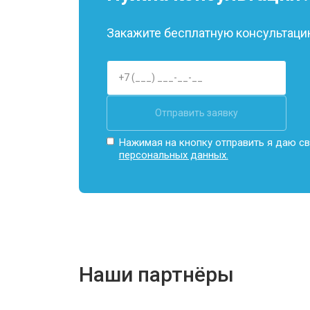
Замена Wi-Fi
Закажите бесплатную консультацию
Ремонт цепи питания
Отправить заявку
Замена USB порта
Нажимая на кнопку отправить я даю св
персональных данных.
Замена звуковой карты
Замена кулера
Наши партнёры
Замена микрофона