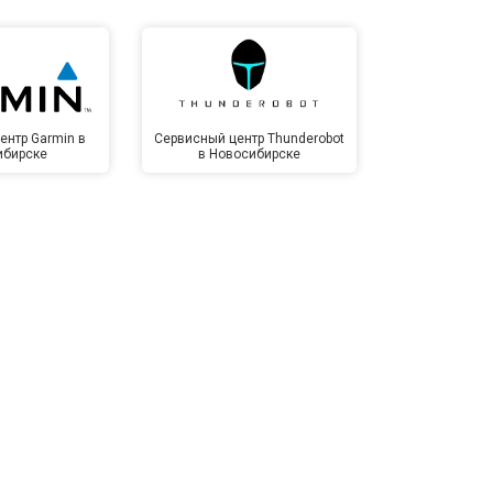
т 1100 ₽
Заказать
т 1500 ₽
Заказать
ентр Garmin в
Сервисный центр Thunderobot
Сервисный 
ибирске
в Новосибирске
Новос
т 3500 ₽
Заказать
т 3990 ₽
Заказать