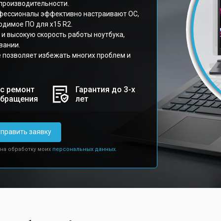
 производительности.
офессионалы эффективно настраивают ОС,
одимое ПО для x15 R2.
 и высокую скорость работы ноутбука,
вании.
 позволяет избежать многих проблем и
с ремонт
Гарантия до 3-х
обращения
лет
править заявку
 на обработку моих
персональных данных.