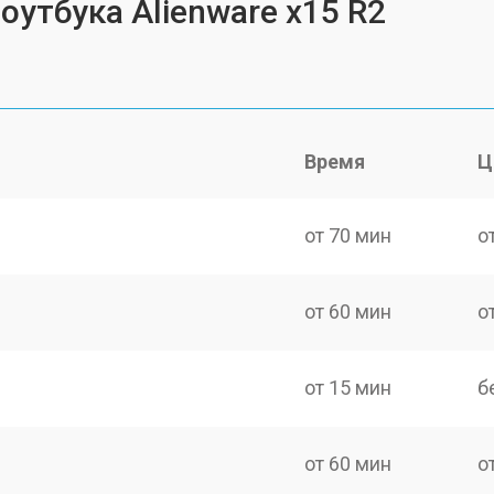
оутбука Alienware x15 R2
Время
Ц
от 70 мин
о
от 60 мин
о
от 15 мин
б
от 60 мин
о