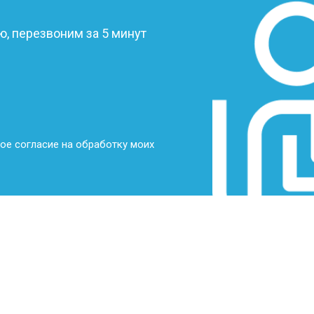
от 70 мин
о
, перезвоним за 5 минут
от 70 мин
о
от 70 мин
о
ое согласие на обработку моих
от 50 мин
о
от 80 мин
о
от 60 мин
о