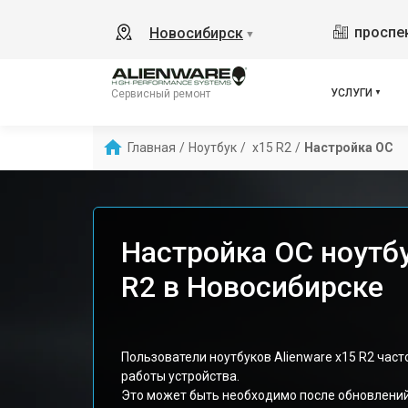
проспек
Новосибирск
▼
УСЛУГИ
Сервисный ремонт
Главная
/
Ноутбук
/
 x15 R2
/
Настройка ОС
Настройка ОС ноутбу
R2 в Новосибирске
Пользователи ноутбуков Alienware x15 R2 час
работы устройства.
Это может быть необходимо после обновлений