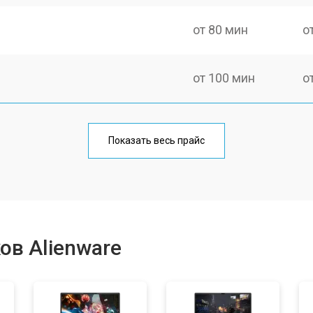
от 80 мин
о
от 100 мин
о
от 60 мин
о
Показать весь прайс
от 80 мин
о
от 40 мин
о
ов Alienware
от 80 мин
о