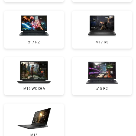
Замена микрофона
от 2600 ₽
Заказать
Замена оперативной памяти
от 1100 ₽
Заказать
Прошивка BIOS
от 1500 ₽
Заказать
x17 R2
M17 R5
Замена северного моста
от 3500 ₽
Заказать
Ремонт петель
от 3990 ₽
Заказать
M16 WQXGA
x15 R2
M16