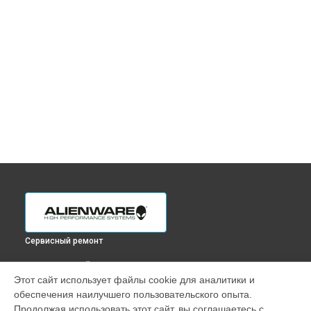
Сервисный ремонт
ВЫБЕРИ СВОЙ ГОРОД
Этот сайт использует файлы cookie для аналитики и
Замена клавиатуры ноутбука x17 Alienware в
Краснодаре
обеспечения наилучшего пользовательского опыта.
Замена клавиатуры ноутбука x17 Alienware в
Ростове-на-
Продолжая использовать этот сайт, вы соглашаетесь с